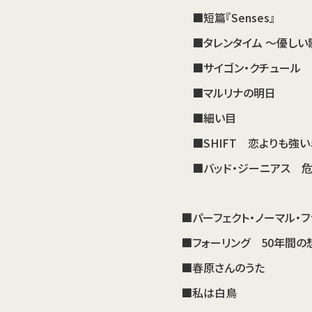
■短篇『Senses』
■タレンタイム ～優しい
■サイゴン・クチュール
■マルリナの明日
■細い目
■SHIFT 恋よりも強
■バッド・ジーニアス 
■パーフェクト・ノーマル・フ
■フォーリング 50年間の
■春原さんのうた
■私は白鳥