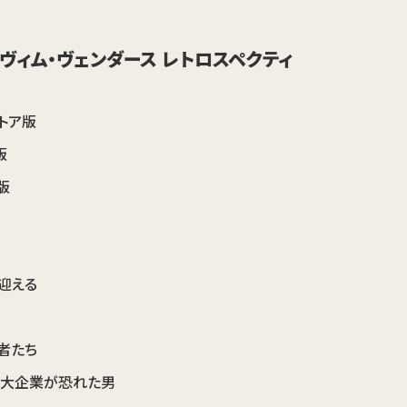
4 ヴィム・ヴェンダース レトロスペクティ
トア版
版
ア版
迎える
者たち
巨大企業が恐れた男