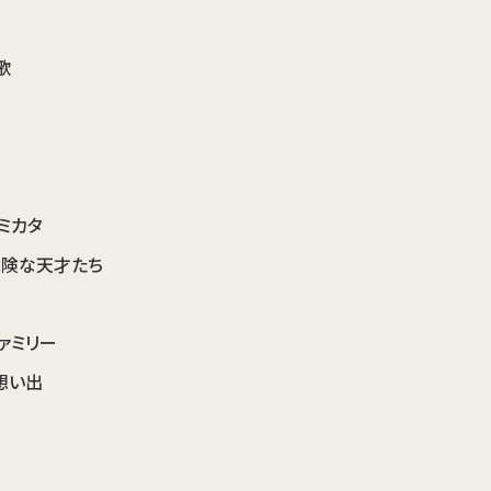
歌
いミカタ
危険な天才たち
ァミリー
想い出