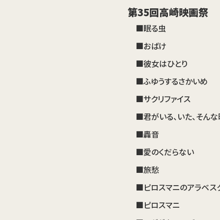
第35回高崎映画祭
■眠る虫
■おばけ
■彼女はひとり
■ふゆうするさかいめ
■サクリファイス
■君がいる、いた、そんな
■轟音
■愛のくだらない
■旅愁
■ピロスマニのアラベスク
■ピロスマニ