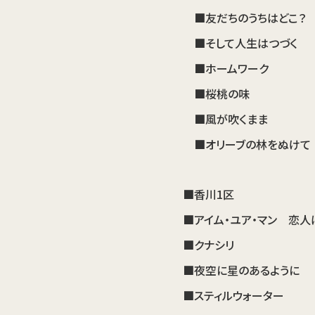
■友だちのうちはどこ？
■そして人生はつづく
■ホームワーク
■桜桃の味
■風が吹くまま
■オリーブの林をぬけて
■香川1区
■アイム・ユア・マン 恋人
■クナシリ
■夜空に星のあるように
■スティルウォーター