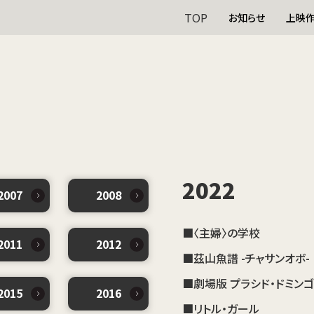
TOP
お知らせ
上映
2022
2007
2008
■〈主婦〉の学校
2011
2012
■茲山魚譜 -チャサンオボ-
■劇場版 プラシド・ドミンゴ
2015
2016
■リトル・ガール