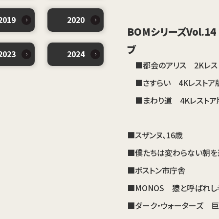
2019
2020
BOMシリーズVol.1
ブ
2023
2024
■都会のアリス 2Kレス
■さすらい 4Kレストア
■まわり道 4Kレスト
■スザンヌ、16歳
■僕たちは変わらない朝を
■ボストン市庁舎
■MONOS 猿と呼ばれし
■ダーク・ウォーターズ 