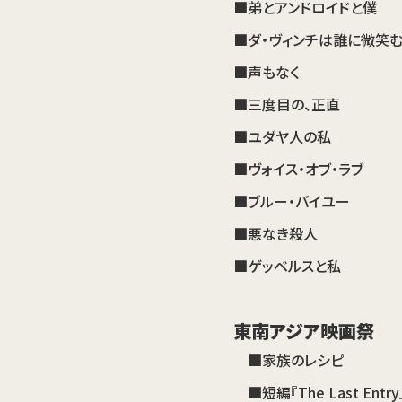
■弟とアンドロイドと僕
■ダ・ヴィンチは誰に微笑
■声もなく
■三度目の、正直
■ユダヤ人の私
■ヴォイス・オブ・ラブ
■ブルー・バイユー
■悪なき殺人
■ゲッベルスと私
東南アジア映画祭
■家族のレシピ
■短編『The Last Ent