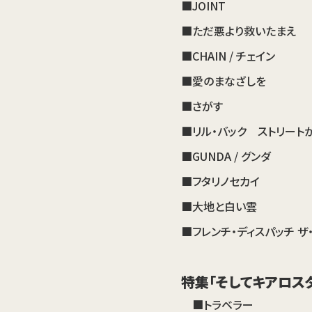
■JOINT
■ただ悪より救いたまえ
■CHAIN / チェイン
■愛のまなざしを
■さがす
■リル・バック ストリート
■GUNDA / グンダ
■フタリノセカイ
■大地と白い雲
■フレンチ・ディスパッチ ザ
特集「そしてキアロス
■トラベラー