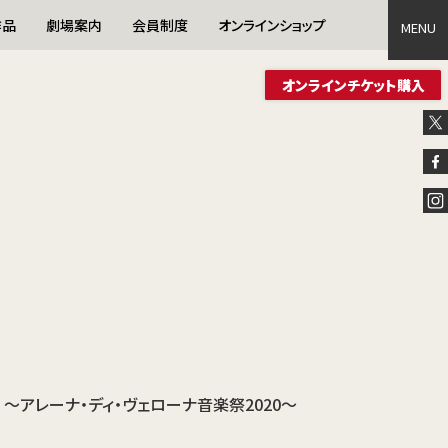
作品
劇場案内
会員制度
オンラインショップ
MENU
MENU
オンラインチケット購入
 ～アレーナ・ディ・ヴェローナ音楽祭2020～