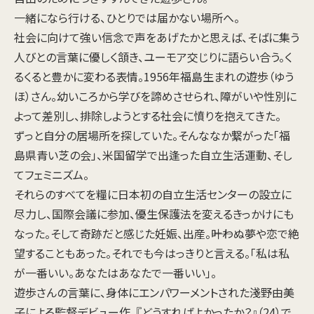
一緒になら行ける、ひとりでは届かない場所へ。
社会に向けて強い信念で声をあげたかと思えば、そばに集う
人びとの言葉に優しく頷き、ユーモア交じりに語らい合う。く
るくると豊かに変わる表情。1956年福島生まれの遊歩（ゆう
ほ）さん。幼いころから学びを諦めさせられ、障がいや性別に
よって差別し、排除しようとする社会に憤りを抱えてきた。
ずっと自分の居場所を探していた。そんななか繋がった「福
島県青い芝の会」、米国留学で出逢った自立生活運動、そし
てフェミニズム。
それらのすべてを糧に日本初の自立生活センターの設立に
尽力し、国際会議に参加、優生保護法を変えるきっかけにも
なった。そして奇跡だと感じた妊娠、出産。――叶わぬ夢や恋で絶
望することもあった。それでも今はっきりと言える。「私は私
が一番いい。あなたはあなたで一番いい」。
遊歩さんの言葉に、身体にエンパワーメントされた淺野由美
子による監督デビュー作。『どうすればよかったか？』（24）で