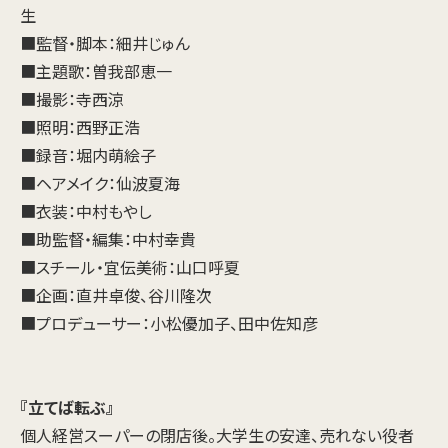
生
■監督・脚本：細井じゅん
■主題歌：曽我部恵一
■撮影：寺西涼
■照明：西野正浩
■録音：堀内萌絵子
■ヘアメイク：仙波夏海
■衣装：中村もやし
■助監督・編集：中村幸貴
■スチール・宜伝美術：山口呼夏
■企画：直井卓俊、谷川隆次
■プロデューサー：小松優加子、田中佐知彦
『立てば転ぶ』
個人経営スーパーの閉店後。大学生の安達、売れない役者