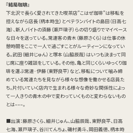
『結局珈琲』
下北沢で長らく愛されてきた喫茶店”こはぜ珈琲”は移転を
控えながら店長（柄本時生）とベテランバイトの島田（日高七
海）、新人バイトの須藤（瀬戸璃子）らの切り盛りでマイペース
な日々を送っている。常連客の青木（藤原さくら）は仕事の休
憩時間をここで一人で過ごすことがルーティーンになってい
る。武田（細井じゅん）と塚本（山脇辰哉）はいつも決まって同
じ席に座り雑談をしている。その他、亀と同じくらいゆっくり珈
琲を運ぶ常連·伊藤（東野良平）など、移転について噛み締
めている常連たちを見ながら様々な想像を働かせる店員た
ち。片付いていく店内で生まれる様々な奇妙な関係性によっ
て一人きりの青木の中で変わっていくものと変わらないもの
とは–––。
■出演：藤原さくら、細井じゅん、山脇辰哉、東野良平、日高
七海、瀬戸璃子、谷川てんちょ、磯村勇斗、岡田義徳、柄本時