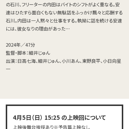
の石川、フリーターの内田はバイトのシフトがよく重なる。安
達はひたすら面白くもない無駄話をふっかけ飄々と応酬する
石川。内田は一人黙々と仕事をする。執拗に話を続ける安達
には、彼女なりの理由があった…
2024年／47分
監督・脚本：細井じゅん
出演：日高七海、細井じゅん、小川あん、東野良平、小日向星
一
4月5日（日）
15:25
の上映回について
上映後舞台挨拶あり※予告篇上映なし