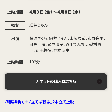
4月3日（金）～4月8日（水）
上映期間
細井じゅん
監督
藤原さくら、細井じゅん、山脇辰哉、東野良平、
出演
日高七海、瀬戸璃子、谷川てんちょ、磯村勇
斗、岡田義徳、柄本時生
102分
上映時間
チケットの購入はこちら
『結局珈琲』＋『立てば転ぶ』2本立て上映